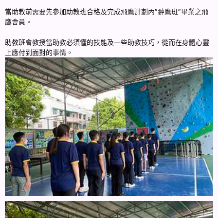
當助教前需要先參加助教班合格及完成飛鷹計劃內”翀鷹班”畢業之飛
鷹會員。
助教班會教授當助教必須懂的技能及一些助教技巧，從而在身體心靈
上應付到面對的事情。