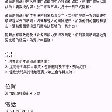
飛鷹培訓基地座落在澳門路環巿中心打纜街路口，是澳門首家以軍
訓為主要教授內容，於二零零五年九月十一日正式開幕。
飛鷹培訓基地的主要服務對象為青少年，為他們提供一系列傳統中
學課程以外的培訓，培養年輕人的團隊紀律，加強他們的體魄和意
志，灌輸愛國情操是飛鷹培訓基地的一貫宗旨。
同時亦有賴政府及社會各界鼎力支持及贊助，使到飛鷹培訓基地有
更完善的發展，為青少年服務。
宗旨
1. 培養青少年愛國愛澳意識；
2. 提高青少年個人素質，包括體能及品德，預防犯罪；
3. 促進澳門與其他地區青少年之合作與交流。
位置
澳門路環打纜街４６號
電話
+853 2888 1161