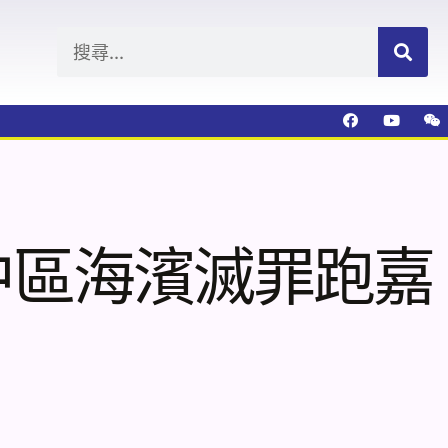
』中區海濱滅罪跑嘉