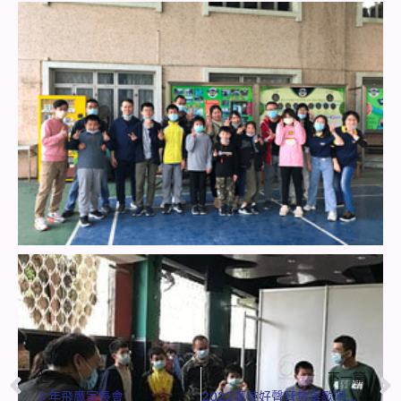
上一篇
下一篇
少年飛鷹家長會
2022鷹英好聲音禁毒歌唱比賽